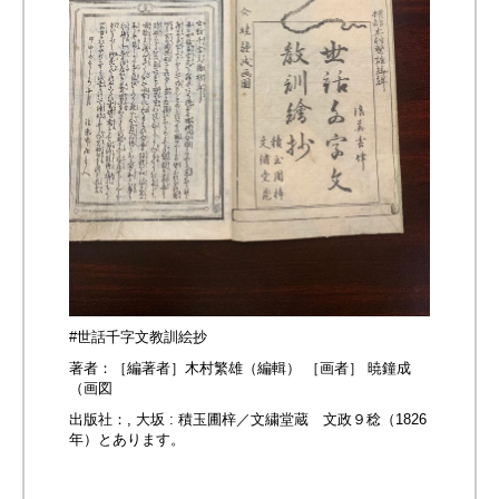
#世話千字文教訓絵抄
著者：［編著者］木村繁雄（編輯） ［画者］ 暁鐘成
（画図
出版社：, 大坂 : 積玉圃梓／文繍堂蔵 文政９稔（1826
年）とあります。