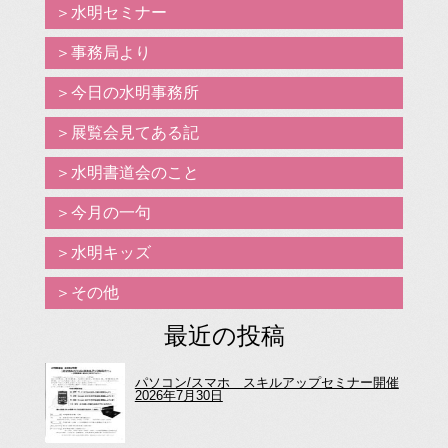
水明セミナー
事務局より
今日の水明事務所
展覧会見てある記
水明書道会のこと
今月の一句
水明キッズ
その他
最近の投稿
パソコン/スマホ スキルアップセミナー開催
2026年7月30日