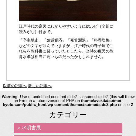
江戸時代の庶民にわかりやすいように総ルビ（全部に
読みがな）付きで、
「亭主馳走」「邂逅饗応」「嘉肴潤沢」「料理塩梅」
などの文字が並んでいますが、江戸時代の寺子屋でこ
れらを教科書に習っていたとしたら、当時の庶民の教
育水準は相当に高いものだったかもしれません。
以前の記事へ
新しい記事へ
Warning
: Use of undefined constant side2 - assumed 'side2' (this will throw
an Error in a future version of PHP) in
/home/avekita/suimei-
kyoto.com/public_html/wp-content/themes/suimei/side2.php
on line
2
カテゴリー
水明書展