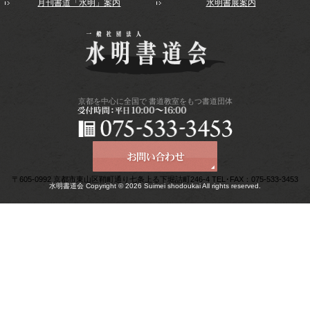
月刊書道「水明」案内
水明書展案内
京都を中心に全国で
書道教室をもつ書道団体
〒605-0992 京都市東山区鞘町通り七条上る下堀詰町246-4 TEL･FAX：075-533-3453
水明書道会 Copyright © 2026 Suimei shodoukai All rights reserved.