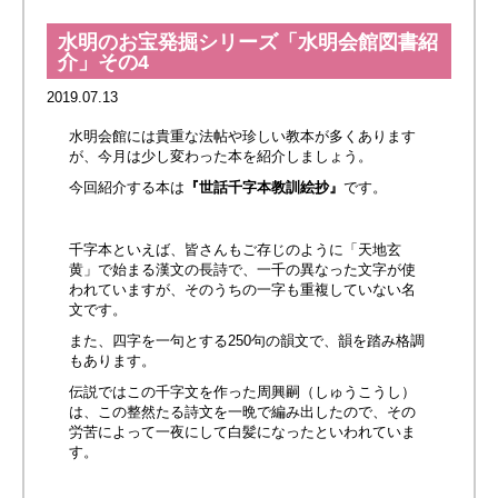
水明のお宝発掘シリーズ「水明会館図書紹
介」その4
2019.07.13
水明会館には貴重な法帖や珍しい教本が多くあります
が、今月は少し変わった本を紹介しましょう。
今回紹介する本は
『世話千字本教訓絵抄』
です。
千字本といえば、皆さんもご存じのように「天地玄
黄」で始まる漢文の長詩で、一千の異なった文字が使
われていますが、そのうちの一字も重複していない名
文です。
また、四字を一句とする250句の韻文で、韻を踏み格調
もあります。
伝説ではこの千字文を作った周興嗣（しゅうこうし）
は、この整然たる詩文を一晩で編み出したので、その
労苦によって一夜にして白髪になったといわれていま
す。