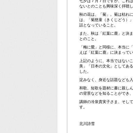
七夕は７月７日ですが、これは
ないとのことも興味深く拝聴
秋の花は、「菊」。菊は枯れ
は、「菊慈童（きくじどう）
話となっていること。
また、秋は「紅葉に鹿」と決
とのこと。
「梅に鶯」と同様に、本当に
えば「紅葉に鹿」に決まって
上記のように、本当ではない
美」「日本の文化」としてあ
した。
淀みなく、身近な話題なども
和歌、短歌を題材に書に親し
の背景などを知ることができ
講師の冷泉貴実子さま、そし
す。
北川詩雪