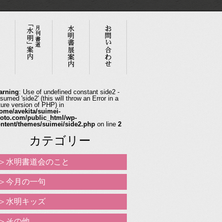
arning
: Use of undefined constant side2 -
sumed 'side2' (this will throw an Error in a
ture version of PHP) in
ome/avekita/suimei-
oto.com/public_html/wp-
ntent/themes/suimei/side2.php
on line
2
カテゴリー
水明書道会のこと
今月の一句
水明キッズ
その他