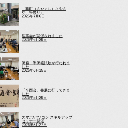
「鞘町（さやまち）さやさ
や 笹祭り」
2026年7月6日
理事会が開催されました
2026年6月29日
師範・準師範試験が行われま
した
2026年6月15日
「辛酉会」書展に行ってきま
した
2026年5月29日
スマホ/パソコン スキルアップ
セミナー開催
2026年5月27日