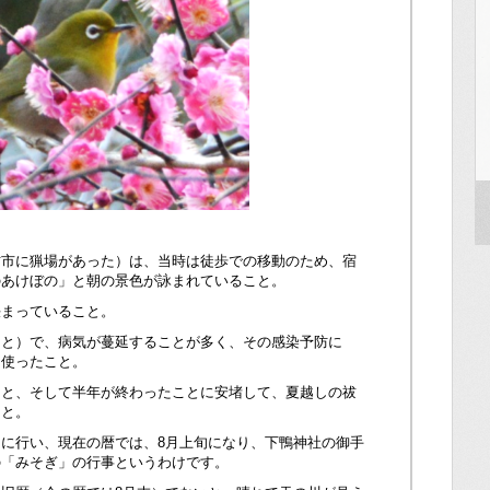
方市に猟場があった）は、当時は徒歩での移動のため、宿
のあけぼの」と朝の景色が詠まれていること。
決まっていること。
こと）で、病気が蔓延することが多く、その感染予防に
を使ったこと。
こと、そして半年が終わったことに安堵して、夏越しの祓
こと。
に行い、現在の暦では、8月上旬になり、下鴨神社の御手
の「みそぎ」の行事というわけです。