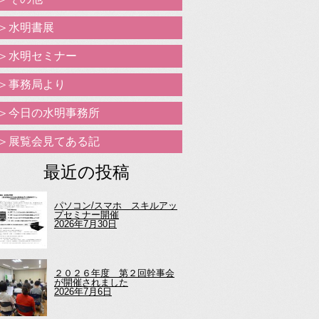
水明書展
水明セミナー
事務局より
今日の水明事務所
展覧会見てある記
最近の投稿
パソコン/スマホ スキルアッ
プセミナー開催
2026年7月30日
２０２６年度 第２回幹事会
が開催されました
2026年7月6日