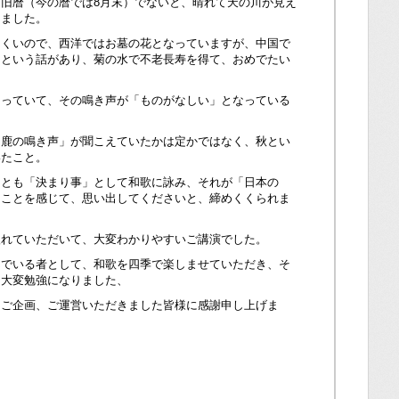
旧暦（今の暦では8月末）でないと、晴れて天の川が見え
しました。
にくいので、西洋ではお墓の花となっていますが、中国で
」という話があり、菊の水で不老長寿を得て、おめでたい
まっていて、その鳴き声が「ものがなしい」となっている
「鹿の鳴き声」が聞こえていたかは定かではなく、秋とい
いたこと。
ことも「決まり事」として和歌に詠み、それが「日本の
ることを感じて、思い出してくださいと、締めくくられま
入れていただいて、大変わかりやすいご講演でした。
んでいる者として、和歌を四季で楽しませていただき、そ
、大変勉強になりました、
てご企画、ご運営いただきました皆様に感謝申し上げま