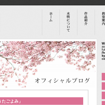
W
as
fu
/h
ky
co
うたごよみ」