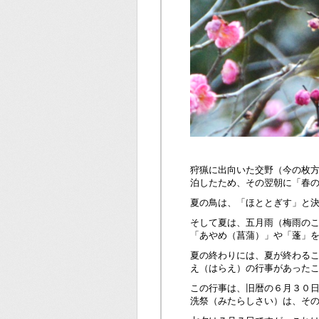
狩猟に出向いた交野（今の枚
泊したため、その翌朝に「春
夏の鳥は、「ほととぎす」と
そして夏は、五月雨（梅雨の
「あやめ（菖蒲）」や「蓬」
夏の終わりには、夏が終わる
え（はらえ）の行事があった
この行事は、旧暦の６月３０日
洗祭（みたらしさい）は、そ