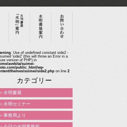
arning
: Use of undefined constant side2 -
sumed 'side2' (this will throw an Error in a
ture version of PHP) in
ome/avekita/suimei-
oto.com/public_html/wp-
ntent/themes/suimei/side2.php
on line
2
カテゴリー
水明書展
水明セミナー
事務局より
今日の水明事務所