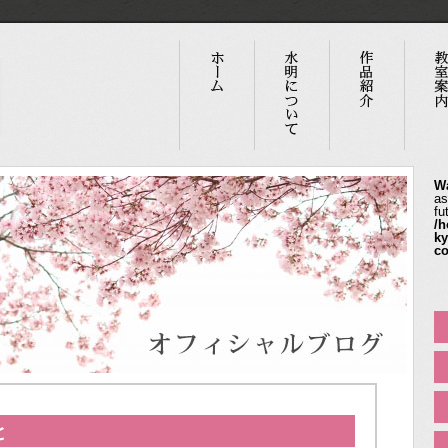
W
as
fu
/h
ky
co
と