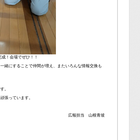
完成！会場でぜひ！！
を一緒にすることで仲間が増え、またいろんな情報交換も
る
。
です。
れ頑張っています。
！
広報担当 山根青坡