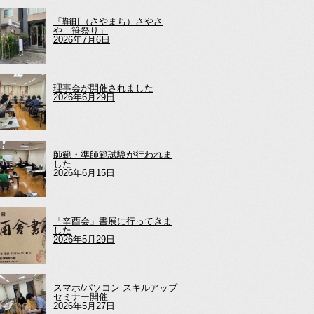
「鞘町（さやまち）さやさ
や 笹祭り」
2026年7月6日
理事会が開催されました
2026年6月29日
師範・準師範試験が行われま
した
2026年6月15日
「辛酉会」書展に行ってきま
した
2026年5月29日
スマホ/パソコン スキルアップ
セミナー開催
2026年5月27日