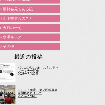
展覧会見てある記
水明書道会のこと
今月の一句
水明キッズ
その他
最近の投稿
パソコン/スマホ スキルアッ
プセミナー開催
2026年7月30日
２０２６年度 第２回幹事会
が開催されました
2026年7月6日