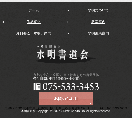
ホーム
水明について
作品紹介
教室案内
月刊書道「水明」案内
水明書展案内
京都を中心に全国で
書道教室をもつ書道団体
〒605-0992 京都市東山区鞘町通り七条上る下堀詰町246-4 TEL･FAX：075-533-3453
水明書道会 Copyright © 2026 Suimei shodoukai All rights reserved.