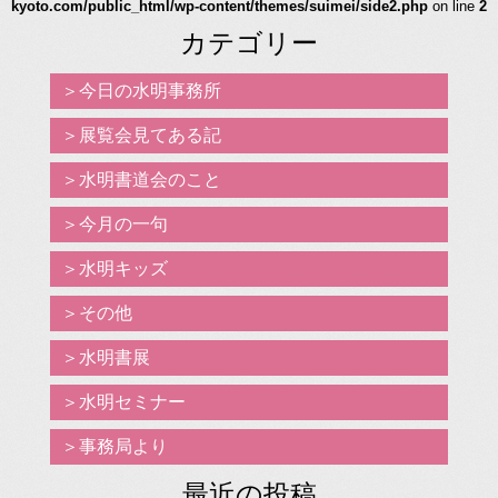
kyoto.com/public_html/wp-content/themes/suimei/side2.php
on line
2
カテゴリー
今日の水明事務所
展覧会見てある記
水明書道会のこと
今月の一句
水明キッズ
その他
水明書展
水明セミナー
事務局より
最近の投稿