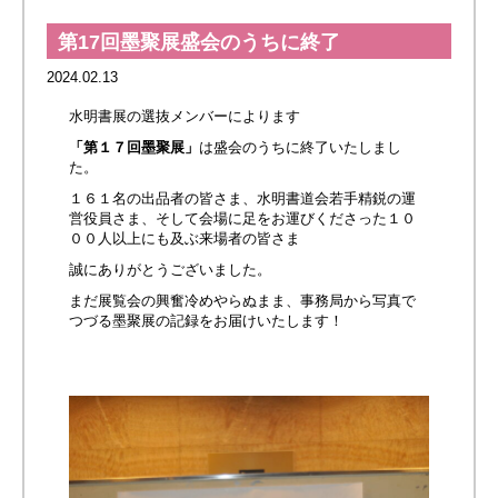
第17回墨聚展盛会のうちに終了
2024.02.13
水明書展の選抜メンバーによります
「第１７回墨聚展」
は盛会のうちに終了いたしまし
た。
１６１名の出品者の皆さま、水明書道会若手精鋭の運
営役員さま、そして会場に足をお運びくださった１０
００人以上にも及ぶ来場者の皆さま
誠にありがとうございました。
まだ展覧会の興奮冷めやらぬまま、事務局から写真で
つづる墨聚展の記録をお届けいたします！