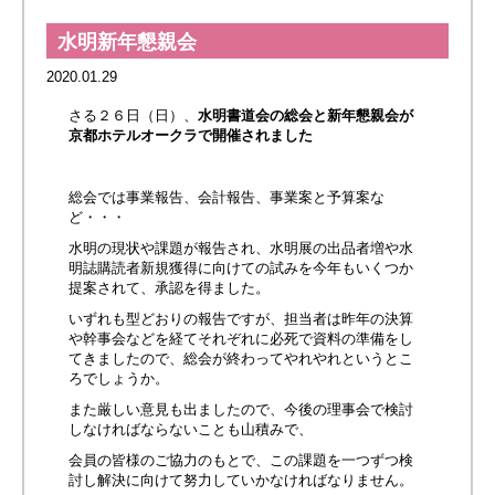
水明新年懇親会
2020.01.29
さる２６日（日）、
水明書道会の総会と新年懇親会が
京都ホテルオークラで開催されました
総会では事業報告、会計報告、事業案と予算案な
ど・・・
水明の現状や課題が報告され、水明展の出品者増や水
明誌購読者新規獲得に向けての試みを今年もいくつか
提案されて、承認を得ました。
いずれも型どおりの報告ですが、担当者は昨年の決算
や幹事会などを経てそれぞれに必死で資料の準備をし
てきましたので、総会が終わってやれやれというとこ
ろでしょうか。
また厳しい意見も出ましたので、今後の理事会で検討
しなければならないことも山積みで、
会員の皆様のご協力のもとで、この課題を一つずつ検
討し解決に向けて努力していかなければなりません。