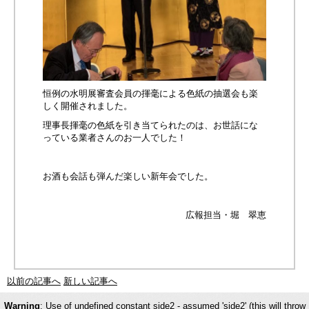
恒例の水明展審査会員の揮毫による色紙の抽選会も楽
しく開催されました。
理事長揮毫の色紙を引き当てられたのは、お世話にな
っている業者さんのお一人でした！
お酒も会話も弾んだ楽しい新年会でした。
広報担当・堀 翠恵
以前の記事へ
新しい記事へ
Warning
: Use of undefined constant side2 - assumed 'side2' (this will throw