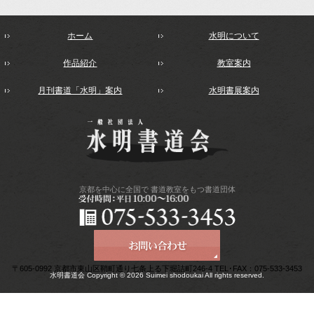
ホーム
水明について
作品紹介
教室案内
月刊書道「水明」案内
水明書展案内
京都を中心に全国で
書道教室をもつ書道団体
〒605-0992 京都市東山区鞘町通り七条上る下堀詰町246-4 TEL･FAX：075-533-3453
水明書道会 Copyright © 2026 Suimei shodoukai All rights reserved.