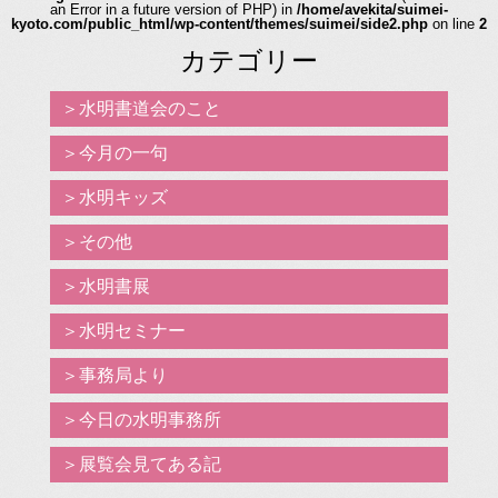
an Error in a future version of PHP) in
/home/avekita/suimei-
kyoto.com/public_html/wp-content/themes/suimei/side2.php
on line
2
カテゴリー
水明書道会のこと
今月の一句
水明キッズ
その他
水明書展
水明セミナー
事務局より
今日の水明事務所
展覧会見てある記