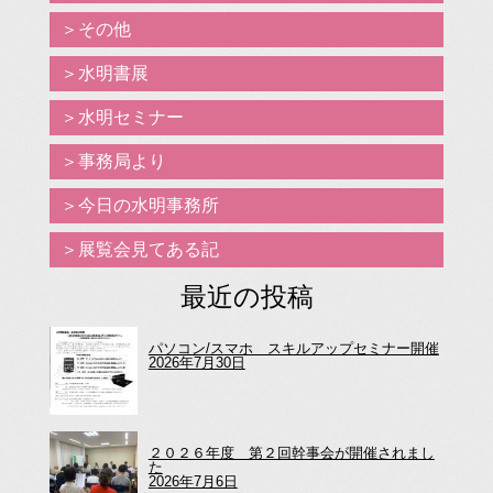
その他
水明書展
水明セミナー
事務局より
今日の水明事務所
展覧会見てある記
最近の投稿
パソコン/スマホ スキルアップセミナー開催
2026年7月30日
２０２６年度 第２回幹事会が開催されまし
た
2026年7月6日