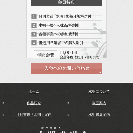
ホーム
水明について
作品紹介
教室案内
月刊書道「水明」案内
水明書展案内