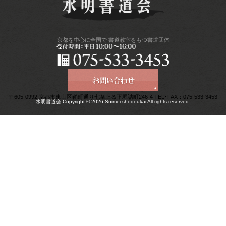
京都を中心に全国で
書道教室をもつ書道団体
〒605-0992 京都市東山区鞘町通り七条上る下堀詰町246-4 TEL･FAX：075-533-3453
水明書道会 Copyright © 2026 Suimei shodoukai All rights reserved.