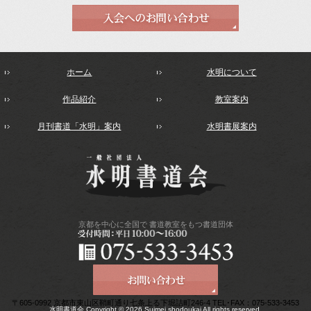
ホーム
水明について
作品紹介
教室案内
月刊書道「水明」案内
水明書展案内
京都を中心に全国で
書道教室をもつ書道団体
〒605-0992 京都市東山区鞘町通り七条上る下堀詰町246-4 TEL･FAX：075-533-3453
水明書道会 Copyright © 2026 Suimei shodoukai All rights reserved.