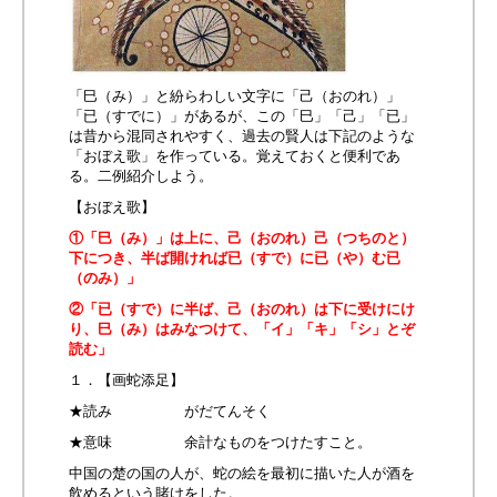
「巳（み）」と紛らわしい文字に「己（おのれ）」
「已（すでに）」があるが、この「巳」「己」「已」
は昔から混同されやすく、過去の賢人は下記のような
「おぼえ歌」を作っている。覚えておくと便利であ
る。二例紹介しよう。
【おぼえ歌】
①「巳（み）」は上に、己（おのれ）己（つちのと）
下につき、半ば開ければ已（すで）に已（や）む已
（のみ）」
②「已（すで）に半ば、己（おのれ）は下に受けにけ
り、巳（み）はみなつけて、「イ」「キ」「シ」とぞ
読む」
１．【画蛇添足】
★読み がだてんそく
★意味 余計なものをつけたすこと。
中国の楚の国の人が、蛇の絵を最初に描いた人が酒を
飲めるという賭けをした。