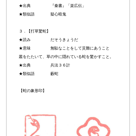
★出典 『秦書』「楽広伝」
★類似語 疑心暗鬼
３．【打草驚蛇】
★読み だそうきょうだ
★意味 無駄なことをして災難にあうこと
叢をたたいて、草の中に隠れている蛇を驚かすこと。
★出典 兵法３６計
★類似語 藪蛇
【蛇の象形印】