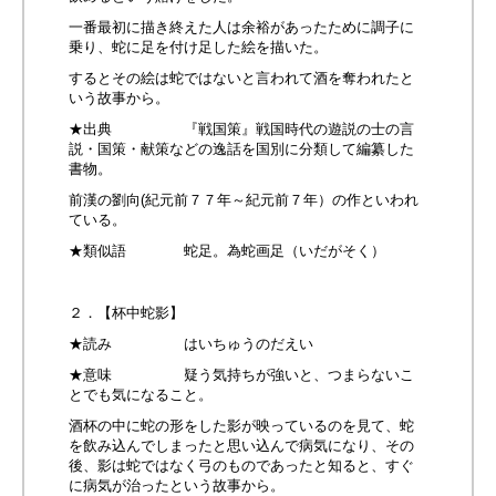
一番最初に描き終えた人は余裕があったために調子に
乗り、蛇に足を付け足した絵を描いた。
するとその絵は蛇ではないと言われて酒を奪われたと
いう故事から。
★出典 『戦国策』戦国時代の遊説の士の言
説・国策・献策などの逸話を国別に分類して編纂した
書物。
前漢の劉向(紀元前７７年～紀元前７年）の作といわれ
ている。
★類似語 蛇足。為蛇画足（いだがそく）
２．【杯中蛇影】
★読み はいちゅうのだえい
★意味 疑う気持ちが強いと、つまらないこ
とでも気になること。
酒杯の中に蛇の形をした影が映っているのを見て、蛇
を飲み込んでしまったと思い込んで病気になり、その
後、影は蛇ではなく弓のものであったと知ると、すぐ
に病気が治ったという故事から。