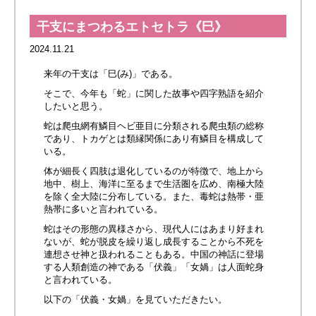
干支にまつわるエトセトラ《巳》
2024.11.21
来年の干支は「巳(み)」である。
そこで、今年も「蛇」に関した故事や四字熟語を紹介
したいと思う。
蛇は爬虫網有鱗目ヘビ亜目に分類される爬虫類の総称
であり、トカゲとは類縁関係にあり有鱗目を構成して
いる。
体が細長く四肢は退化しているのが特徴で、地上から
地中、樹上、海洋に至るまで生活圏を広め、南極大陸
を除く全大陸に分布している。また、毒蛇は熱帯・亜
熱帯に多いと言われている。
蛇はその形態の異様さから、現代人にはあまり好まれ
ないが、蛇が脱皮を繰り返し成長することから不死を
連想させ神と扱われることもある。中国の神話に登場
する人類創造の神である「伏義」「女媧」は人面蛇身
と言われている。
以下の「伏義・女媧」を見ていただきたい。