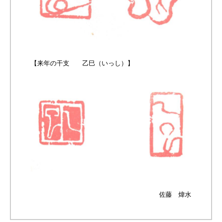
【来年の干支 乙巳（いっし）】
佐藤 煒水