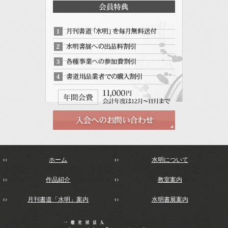
ホーム
水明について
作品紹介
教室案内
月刊書道「水明」案内
水明書展案内