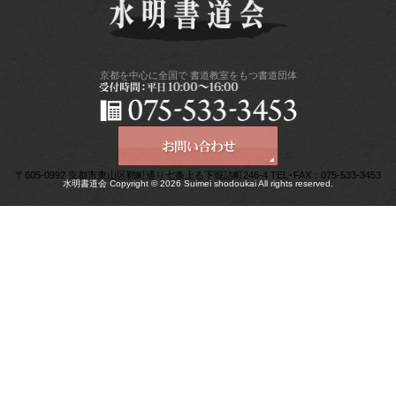
京都を中心に全国で
書道教室をもつ書道団体
〒605-0992 京都市東山区鞘町通り七条上る下堀詰町246-4 TEL･FAX：075-533-3453
水明書道会 Copyright © 2026 Suimei shodoukai All rights reserved.