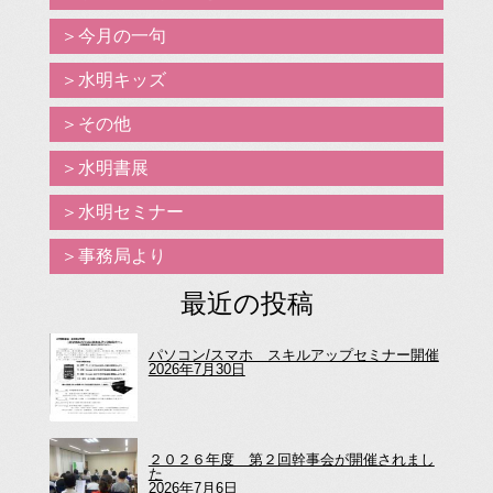
今月の一句
水明キッズ
その他
水明書展
水明セミナー
事務局より
最近の投稿
パソコン/スマホ スキルアップセミナー開催
2026年7月30日
２０２６年度 第２回幹事会が開催されまし
た
2026年7月6日