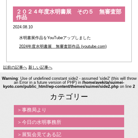
２０２４年度水明書展 その５ 無審査部
作品
2024.08.10
水明書展作品をYouTubeアップしました
2024年度水明書展 無審査部作品 (youtube.com)
以前の記事へ
新しい記事へ
Warning
: Use of undefined constant side2 - assumed 'side2' (this will throw
an Error in a future version of PHP) in
/home/avekita/suimei-
kyoto.com/public_html/wp-content/themes/suimei/side2.php
on line
2
カテゴリー
事務局より
今日の水明事務所
展覧会見てある記