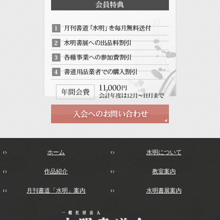
ホーム
水明について
作品紹介
教室案内
月刊書道「水明」案内
水明書展案内