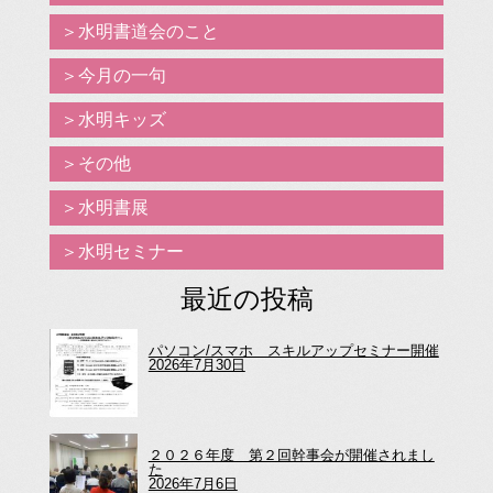
水明書道会のこと
今月の一句
水明キッズ
その他
水明書展
水明セミナー
最近の投稿
パソコン/スマホ スキルアップセミナー開催
2026年7月30日
２０２６年度 第２回幹事会が開催されまし
た
2026年7月6日