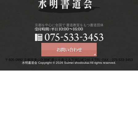
京都を中心に全国で
書道教室をもつ書道団体
〒605-0992 京都市東山区鞘町通り七条上る下堀詰町246-4 TEL･FAX：075-533-3453
水明書道会 Copyright © 2026 Suimei shodoukai All rights reserved.