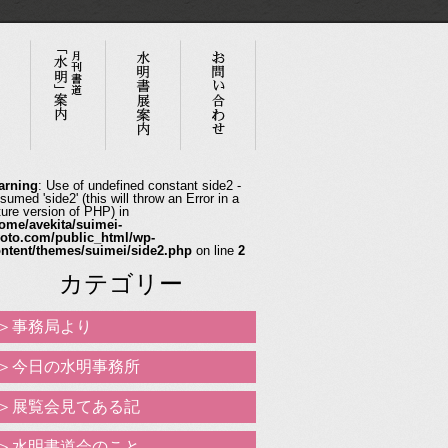
arning
: Use of undefined constant side2 -
sumed 'side2' (this will throw an Error in a
ture version of PHP) in
ome/avekita/suimei-
oto.com/public_html/wp-
ntent/themes/suimei/side2.php
on line
2
カテゴリー
事務局より
今日の水明事務所
展覧会見てある記
水明書道会のこと