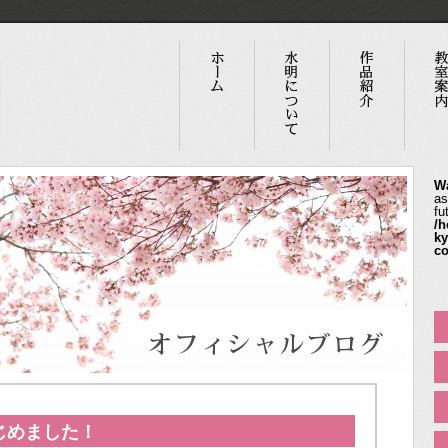
W
as
fu
/h
ky
co
じめました！