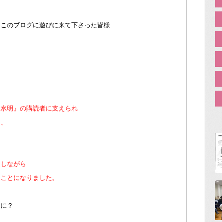
？このブログに遊びに来て下さった皆様
『水明』の購読者に支えられ
た、
走しながら
ることになりました。
なに？