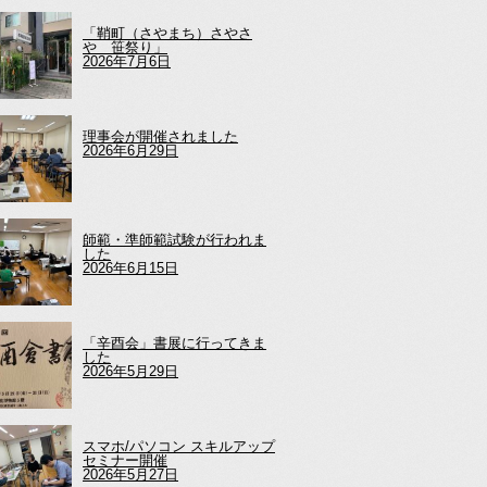
「鞘町（さやまち）さやさ
や 笹祭り」
2026年7月6日
理事会が開催されました
2026年6月29日
師範・準師範試験が行われま
した
2026年6月15日
「辛酉会」書展に行ってきま
した
2026年5月29日
スマホ/パソコン スキルアップ
セミナー開催
2026年5月27日