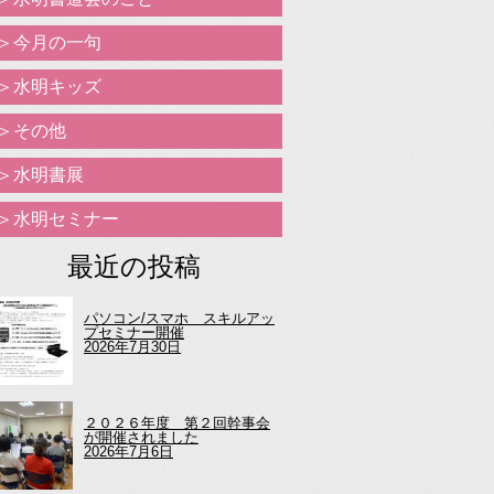
今月の一句
水明キッズ
その他
水明書展
水明セミナー
最近の投稿
パソコン/スマホ スキルアッ
プセミナー開催
2026年7月30日
２０２６年度 第２回幹事会
が開催されました
2026年7月6日