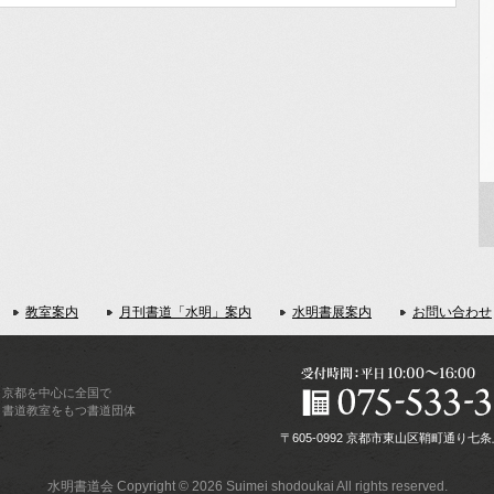
教室案内
月刊書道「水明」案内
水明書展案内
お問い合わせ
京都を中心に全国で
書道教室をもつ書道団体
〒605-0992 京都市東山区鞘町通り七条上る下
水明書道会 Copyright © 2026 Suimei shodoukai All rights reserved.