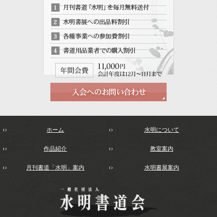
ホーム
水明について
作品紹介
教室案内
月刊書道「水明」案内
水明書展案内