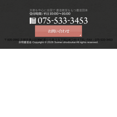
京都を中心に全国で
書道教室をもつ書道団体
〒605-0992 京都市東山区鞘町通り七条上る下堀詰町246-4 TEL･FAX：075-533-3453
水明書道会 Copyright © 2026 Suimei shodoukai All rights reserved.