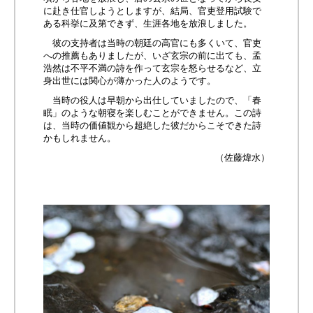
に赴き仕官しようとしますが、結局、官吏登用試験で
ある科挙に及第できず、生涯各地を放浪しました。
彼の支持者は当時の朝廷の高官にも多くいて、官吏
への推薦もありましたが、いざ玄宗の前に出ても、孟
浩然は不平不満の詩を作って玄宗を怒らせるなど、立
身出世には関心が薄かった人のようです。
当時の役人は早朝から出仕していましたので、「春
眠」のような朝寝を楽しむことができません。この詩
は、当時の価値観から超絶した彼だからこそできた詩
かもしれません。
（佐藤煒水）