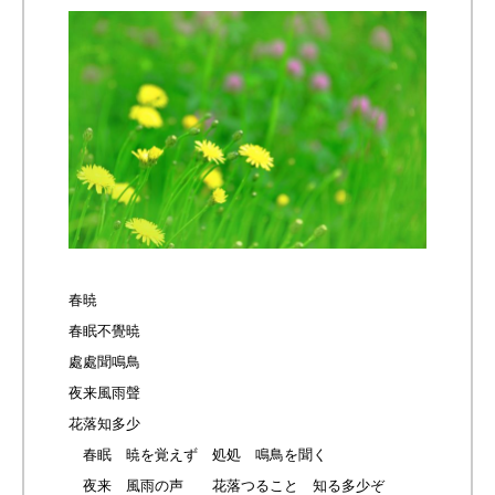
春暁
春眠不覺暁
處處聞鳴鳥
夜来風雨聲
花落知多少
春眠 暁を覚えず 処処 鳴鳥を聞く
夜来 風雨の声 花落つること 知る多少ぞ