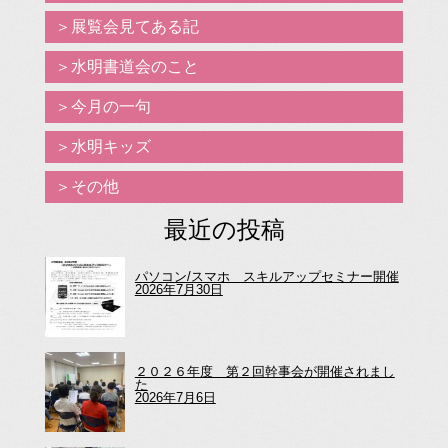
展覧会見てある記
水明書道会のこと
今月の一句
水明キッズ
その他
最近の投稿
パソコン/スマホ スキルアップセミナー開催
2026年7月30日
２０２６年度 第２回幹事会が開催されまし
た
2026年7月6日