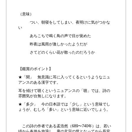
（意味）
つい、朝寝をしてしまい、夜明けに気がつかな
い
あちこちで鳴く鳥の声で目が覚めた
昨夜は風雨が激しかったようだが
さてどのくらい花が散ったのだろうか
【鑑賞のポイント】
★「聞」 無意識に耳に入ってくるというようなニュ
アンスのある漢字です。
耳を傾けて聴くというニュアンスの「聴」では、詩の
雰囲気が台無しになります。
★「多少」 今の日本語では「少し」という意味でし
ょうが、むしろ「多い」という意味に近いでしょう。
この詩の作者である孟浩然（689〜740年）は、若い
頃から各地を放浪し、唐の玄宗の世となってから長安